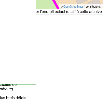
©
OpenStreetMap
contributors.
arte peut ne pas refléter l'endroit extact relatif à cette archive
abilité de
ombourg
lus brefs délais.