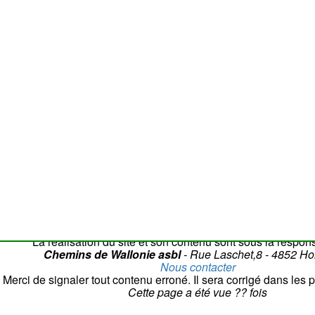
50 m
Attention
: la c
La réalisation du site et son contenu sont sous la respons
Chemins de Wallonie asbl
- Rue Laschet,8 - 4852 H
Nous contacter
Merci de signaler tout contenu erroné. Il sera corrigé dans les p
Cette page a été vue
??
fois