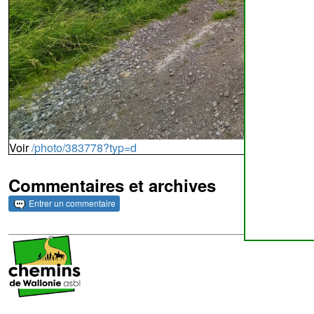
Voir
/photo/383778?typ=d
Commentaires et archives
Entrer un commentaire