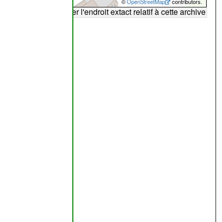
©
OpenStreetMap
contributors.
arte peut ne pas refléter l'endroit extact relatif à cette archive