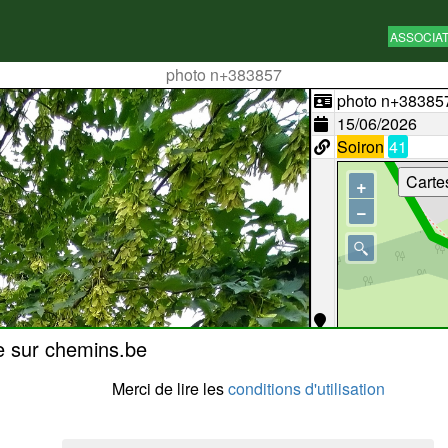
ASSOCIA
photo n+383857
photo n+38385
15/06/2026
Soiron
41
Carte
+
−
e sur chemins.be
Merci de lire les
conditions d'utilisation
50 m