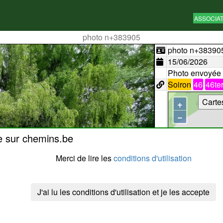
ASSOCIA
photo n+383905
photo n+38390
15/06/2026
Photo envoyée
Soiron
46
46te
Carte
+
−
e sur chemins.be
Merci de lire les
conditions d'utilisation
J'ai lu les conditions d'utilisation et je les accepte