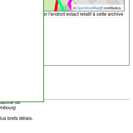
©
OpenStreetMap
contributors.
arte peut ne pas refléter l'endroit extact relatif à cette archive
abilité de
ombourg
lus brefs délais.