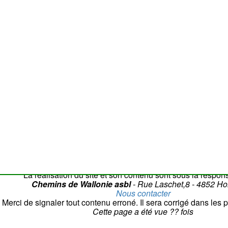
50 m
Attention
: la c
La réalisation du site et son contenu sont sous la respons
Chemins de Wallonie asbl
- Rue Laschet,8 - 4852 H
Nous contacter
Merci de signaler tout contenu erroné. Il sera corrigé dans les p
Cette page a été vue
??
fois