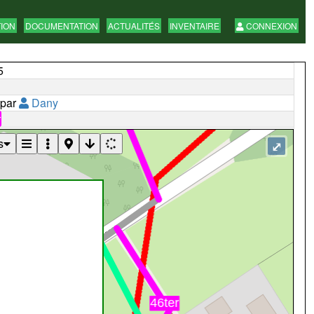
TION
DOCUMENTATION
ACTUALITÉS
INVENTAIRE
CONNEXION
5
 par
Dany
r
s
⤢