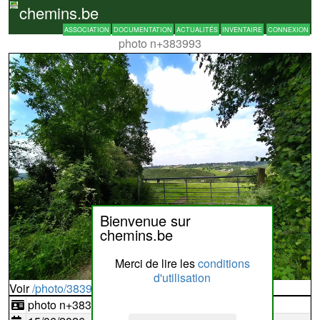
chemins.be
ASSOCIATION
DOCUMENTATION
ACTUALITÉS
INVENTAIRE
CONNEXION
photo n+383993
Bienvenue sur
chemins.be
Merci de lire les
conditions
d'utilisation
Voir
/photo/383993?typ=d
photo n+383993