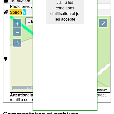
15/06/2026
J'ai lu les
Photo envoyée par
Dany
conditions
Soiron
9
d'utilisation et je
les accepte
Cartes
+
⤢
−
50 m
©
OpenStreetMap
contributors.
Attention
: la carte peut ne pas refléter l'endroit extact
relatif à cette archive
Commentaires et archives