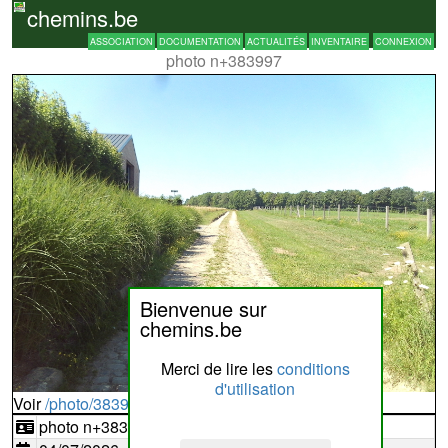
chemins.be
ASSOCIATION
DOCUMENTATION
ACTUALITÉS
INVENTAIRE
CONNEXION
photo n+383997
Bienvenue sur
chemins.be
Merci de lire les
conditions
d'utilisation
Voir
/photo/383997?typ=d
photo n+383997