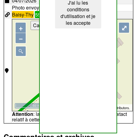
04/07/2026
J'ai lu les
Photo envoyée par
Lemon
conditions
Baisy-Thy
55
d'utilisation et je
les accepte
Cartes
+
⤢
−
50 m
©
OpenStreetMap
contributors.
Attention
: la carte peut ne pas refléter l'endroit extact
relatif à cette archive
Commentaires et archives