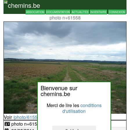
chemins.be
ASSOCIATION
DOCUMENTATION
ACTUALITÉS
INVENTAIRE
CONNEXION
photo n+61558
Bienvenue sur
chemins.be
Merci de lire les
conditions
d'utilisation
Voir
/photo/61558?typ=d
photo n+61558