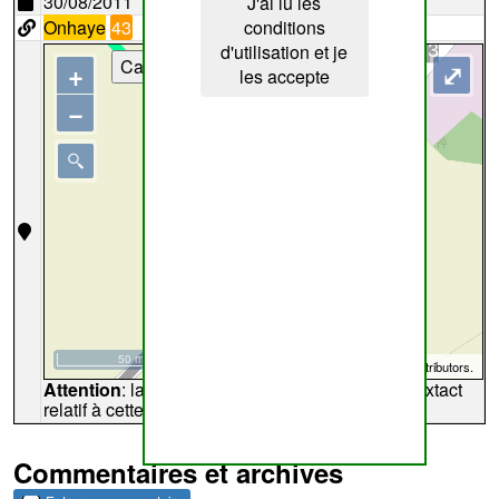
30/08/2011
J'ai lu les
Onhaye
43
conditions
d'utilisation et je
Cartes
+
⤢
les accepte
−
50 m
©
OpenStreetMap
contributors.
Attention
: la carte peut ne pas refléter l'endroit extact
relatif à cette archive
Commentaires et archives