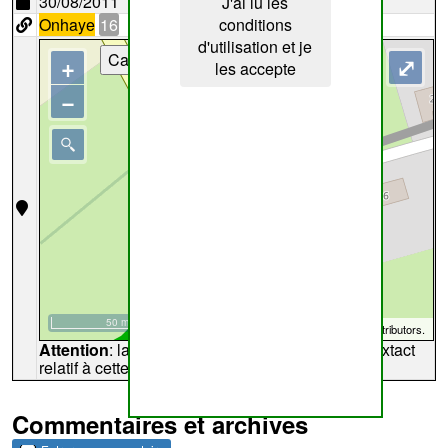
30/08/2011
J'ai lu les
Onhaye
16
conditions
d'utilisation et je
Cartes
+
⤢
les accepte
−
50 m
©
OpenStreetMap
contributors.
Attention
: la carte peut ne pas refléter l'endroit extact
relatif à cette archive
Commentaires et archives