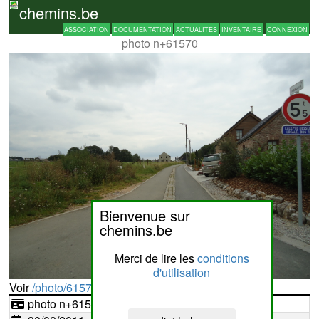
chemins.be
ASSOCIATION
DOCUMENTATION
ACTUALITÉS
INVENTAIRE
CONNEXION
photo n+61570
Bienvenue sur
chemins.be
Merci de lire les
conditions
d'utilisation
Voir
/photo/61570?typ=d
photo n+61570