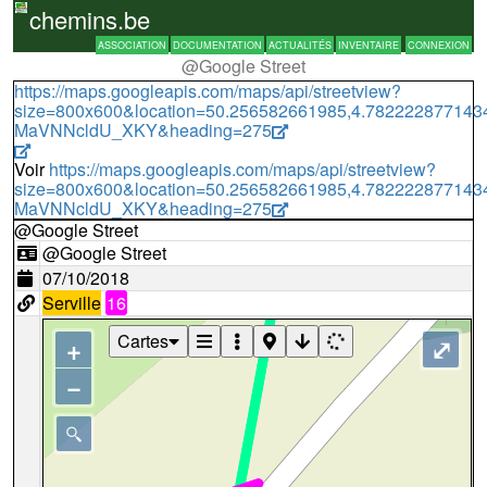
chemins.be
ASSOCIATION
DOCUMENTATION
ACTUALITÉS
INVENTAIRE
CONNEXION
@Google Street
https://maps.googleapis.com/maps/api/streetview?
size=800x600&location=50.256582661985,4.78222287714
MaVNNcldU_XKY&heading=275
Voir
https://maps.googleapis.com/maps/api/streetview?
size=800x600&location=50.256582661985,4.78222287714
MaVNNcldU_XKY&heading=275
@Google Street
@Google Street
07/10/2018
Serville
16
Cartes
+
⤢
−