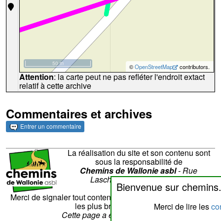
50 m
©
OpenStreetMap
contributors.
Attention
: la carte peut ne pas refléter l'endroit extact
relatif à cette archive
Commentaires et archives
Entrer un commentaire
La réalisation du site et son contenu sont
sous la responsabilité de
Chemins de Wallonie asbl
- Rue
Laschet,8 - 4852 Hombourg
Bienvenue sur chemins
Nous contacter
Merci de signaler tout contenu erroné. Il sera corrigé dans
les plus brefs délais.
Merci de lire les
con
Cette page a été vue
??
fois