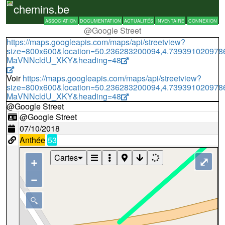
chemins.be
ASSOCIATION
DOCUMENTATION
ACTUALITÉS
INVENTAIRE
CONNEXION
@Google Street
https://maps.googleapis.com/maps/api/streetview?
size=800x600&location=50.236283200094,4.73939102097
MaVNNcldU_XKY&heading=48
Voir
https://maps.googleapis.com/maps/api/streetview?
size=800x600&location=50.236283200094,4.73939102097
MaVNNcldU_XKY&heading=48
@Google Street
@Google Street
07/10/2018
Anthée
53
Cartes
+
⤢
−