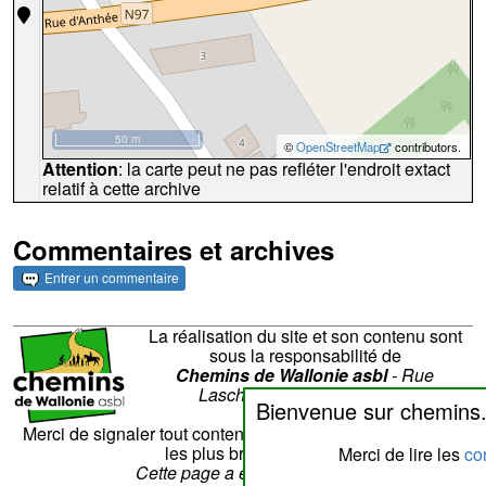
50 m
©
OpenStreetMap
contributors.
Attention
: la carte peut ne pas refléter l'endroit extact
relatif à cette archive
Commentaires et archives
Entrer un commentaire
La réalisation du site et son contenu sont
sous la responsabilité de
Chemins de Wallonie asbl
- Rue
Laschet,8 - 4852 Hombourg
Bienvenue sur chemins
Nous contacter
Merci de signaler tout contenu erroné. Il sera corrigé dans
les plus brefs délais.
Merci de lire les
con
Cette page a été vue
??
fois