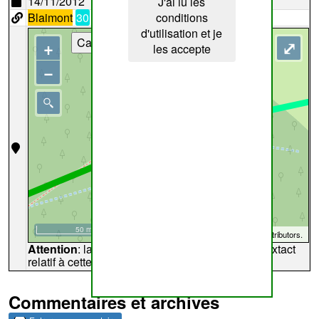
14/11/2012
J'ai lu les
Blaimont
30
conditions
d'utilisation et je
Cartes
+
⤢
les accepte
−
50 m
©
OpenStreetMap
contributors.
Attention
: la carte peut ne pas refléter l'endroit extact
relatif à cette archive
Commentaires et archives