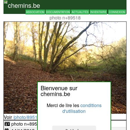
chemins.be
ASSOCIATION
DOCUMENTATION
ACTUALITÉS
INVENTAIRE
CONNEXION
photo n+89518
Bienvenue sur
chemins.be
Merci de lire les
conditions
d'utilisation
Voir
/photo/89518?typ=d
photo n+89518