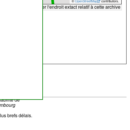
©
OpenStreetMap
contributors.
arte peut ne pas refléter l'endroit extact relatif à cette archive
abilité de
ombourg
lus brefs délais.