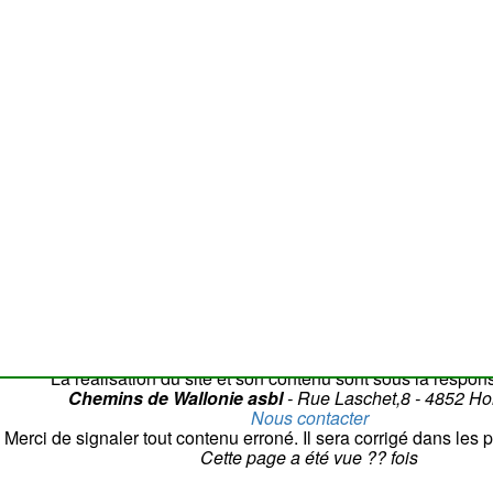
Attention
: la c
La réalisation du site et son contenu sont sous la respons
Chemins de Wallonie asbl
- Rue Laschet,8 - 4852 H
Nous contacter
Merci de signaler tout contenu erroné. Il sera corrigé dans les p
Cette page a été vue
??
fois