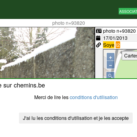
ASSOCIA
photo n+93820
photo n+93820
17/01/2013
Soye
i2
Carte
+
−
e sur chemins.be
Merci de lire les
conditions d'utilisation
J'ai lu les conditions d'utilisation et je les accepte
50 m