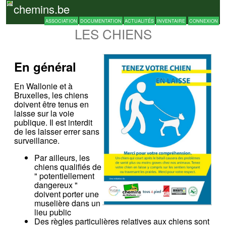
chemins.be
ASSOCIATION
DOCUMENTATION
ACTUALITÉS
INVENTAIRE
CONNEXION
LES CHIENS
En général
En Wallonie et à
Bruxelles, les chiens
doivent être tenus en
laisse sur la voie
publique. Il est interdit
de les laisser errer sans
surveillance.
Par ailleurs, les
chiens qualifiés de
" potentiellement
dangereux "
doivent porter une
muselière dans un
lieu public
Des règles particulières relatives aux chiens sont