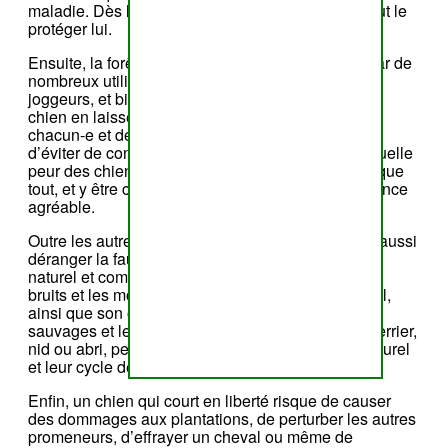
maladie. Dès lors, le tenir en laisse, c’est avant tout le
protéger lui.
Ensuite, la forêt est aussi un espace co-partagé par de
nombreux utilisateurs : randonneurs, cyclistes,
joggeurs, et bien sûr, la faune sauvage. Tenir votre
chien en laisse permet de garantir la sécurité de
chacun-e et de prévenir tout risque d'incident, ou
d’éviter de confronter un autre usager à son éventuelle
peur des chiens. Certaines peurs sont plus fortes que
tout, et y être confronté-e est rarement une expérience
agréable.
Outre les autres usagers, un chien en liberté peut aussi
déranger la faune sauvage, perturber son habitat
naturel et compromettre la biodiversité locale. Les
bruits et les mouvements brusques de votre animal,
ainsi que son odeur, peuvent effrayer les animaux
sauvages et les pousser à fuir la sécurité de leur terrier,
nid ou abri, perturbant ainsi leur comportement naturel
et leur cycle de vie.
Enfin, un chien qui court en liberté risque de causer
des dommages aux plantations, de perturber les autres
promeneurs, d’effrayer un cheval ou même de