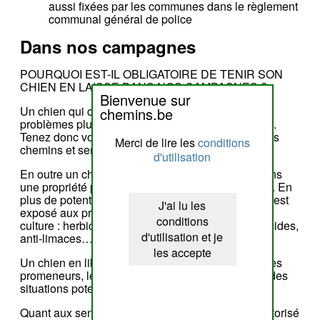
aussi fixées par les communes dans le règlement
communal général de police
Dans nos campagnes
POURQUOI EST-IL OBLIGATOIRE DE TENIR SON
CHIEN EN LAISSE DANS NOS CAMPAGNES ?
Bienvenue sur
Un chien qui court après le bétail causera des
chemins.be
problèmes plus ou moins grave chez nos animaux.
Tenez donc votre chiens en laisse y compris sur les
Merci de lire les
conditions
chemins et sentiers longeant les prairies.
d'utilisation
En outre un chien qui court dans un champ est dans
une propriété privée, ce qui se doit d’être respecté. En
plus de potentiellement abîmer la récolte, le chien est
J'ai lu les
exposé aux produits qui ont été pulvérisés sur la
conditions
culture : herbicides, insecticides, hormones, fongicides,
d'utilisation et je
anti-limaces… Merci pour votre respect.
les accepte
Un chien en liberté risque aussi d'effrayer les autres
promeneurs, les VTTistes, un cheval créant ainsi des
situations potentiellement dangereuses.
Quant aux sentiers travesant des prairies, il est autorisé