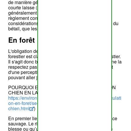
de manière générale, de circuler avec un chien à
courte laisse (pour rester sur le sentier public,
généralement large de 1m20). Cependant un
règlement communal peut l'interdire sur base de
considérations de prophylaxie contre les maladies du
bétail, que les chiens peuvent véhiculer.
En forêt
L'obligation de tenir son chien en laisse en milieu
forestier est clairement indiquée dans le code forestier.
Il s'agit donc bien d'une obligation légale. Si vous ne la
respectez pas, des sanctions sont possibles, allant
d'une perception immédiate de 75€ à une amende
pouvant aller jusqu'à 2.000€ en cas de récidive.
POURQUOI EST-IL OBLIGATOIRE DE TENIR SON
CHIEN EN LAISSE EN FORÊT ? (Source:
https://environnement.wallonie.be/home/loisirs/circulati
on-en-foret/se-promener-en-foret-avec-son-
chien.html
)
En premier lieu, rappelons que la forêt est un espace
sauvage. Le risque existe donc que votre chien se
blesse ou qu’un animal de la forêt lui transfère une