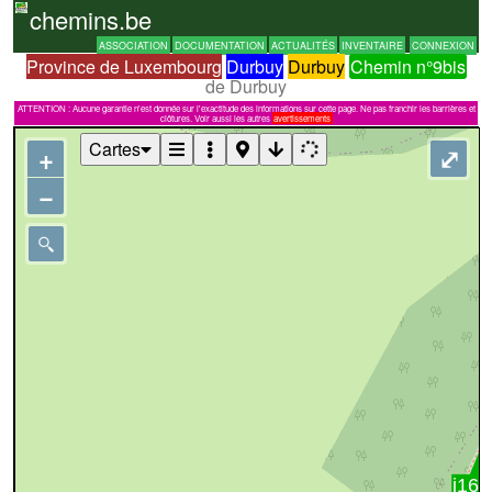
chemins.be
ASSOCIATION
DOCUMENTATION
ACTUALITÉS
INVENTAIRE
CONNEXION
Province de Luxembourg
Durbuy
Durbuy
Chemin n°9bis
de Durbuy
ATTENTION : Aucune garantie n'est donnée sur l'exactitude des informations sur cette page. Ne pas franchir les barrières et
clôtures. Voir aussi les autres
avertissements
Cartes
+
⤢
−