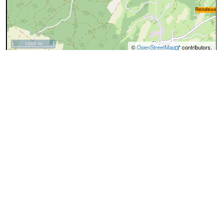
1000 m
©
OpenStreetMap
contributors.
Propriété
Valeur
Identifiant
xdrdr
Limites communales de xdrdr à l'atlas de
Dénomination
1841
Type
lm [Limites]
Commune
Durbuy
Longueur
14655 m
POLYGON ((225871.37044125
115893.37111444, 225787.5886323
115771.53343071, 225859.80866466
115677.52295021, 226019.75241086
115771.21473205, 226156.70701394
115679.35897813, 226267.45571284
115710.20278681, 226309.99977691
115658.00038122, 226159.99977695
115553.00038123, 226354.99977682
115163.00038139, 227733.99977639