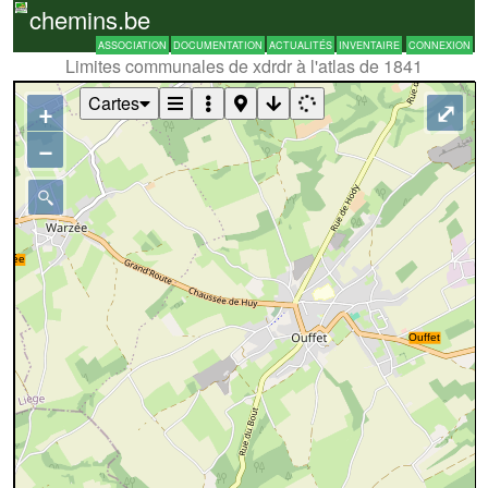
chemins.be
ASSOCIATION
DOCUMENTATION
ACTUALITÉS
INVENTAIRE
CONNEXION
Limites communales de xdrdr à l'atlas de 1841
Cartes
+
⤢
−