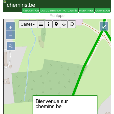
chemins.be
ASSOCIATION
DOCUMENTATION
ACTUALITÉS
INVENTAIRE
CONNEXION
Ychippe
Cartes
+
⤢
−
Bienvenue sur
chemins.be