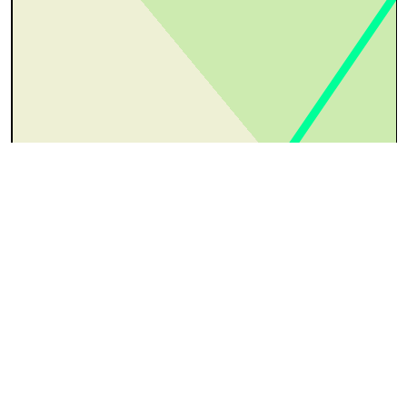
50 m
©
OpenStreetMap
contributors.
Propriété
Valeur
Identifiant
ncnlg-ld-Ychippe
Dénomination
Ychippe
Type
ld [Lieu-Dit]
Commune
Leignon
Géométrie
POINT (203899 104651)
fichier GPX
Aux alentours
Leignon
26
28
29
36
37
39
40
41
42
45
46
48
49
51
63
66
67
68
69
70
71
72
73
74
75
76
79
i29
i32
i33