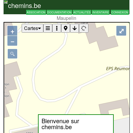
chemins.be
ASSOCIATION
DOCUMENTATION
ACTUALITÉS
INVENTAIRE
CONNEXION
Maupelin
Cartes
+
⤢
−
Bienvenue sur
chemins.be