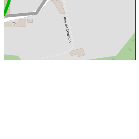
50 m
©
OpenStreetMap
contributors.
Propriété
Valeur
Identifiant
nnmml-ld-Maupelin
Dénomination
Maupelin
Type
ld [Lieu-Dit]
Commune
Malonne
Géométrie
POINT (180646 124465)
fichier GPX
Aux alentours
Malonne
1
105
106
107
108
109
110
111
112
115
116