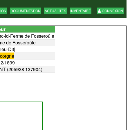
TION
DOCUMENTATION
ACTUALITÉS
INVENTAIRE
CONNEXION
eur
hc-ld-Ferme de Fosseroûle
me de Fosseroûle
Lieu-Dit]
corgne
12/1899
NT (205928 137904)