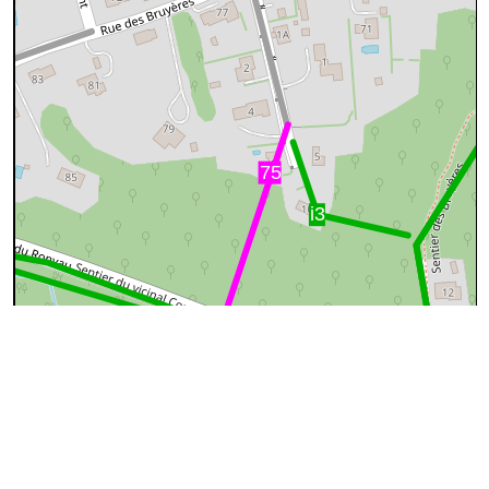
50 m
©
OpenStreetMap
contributors.
Ce tronçon n'est apparemment pas repris dans OSM
(OpenStreetMap)
Pourquoi ?
Cause
Que faire ?
Rien, OSM ne
reprend pas les
Le sentier a peut-être été supprimé
sentiers