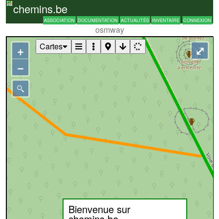
chemins.be
ASSOCIATION
DOCUMENTATION
ACTUALITÉS
INVENTAIRE
CONNEXION
osmway
Cartes
+
⤢
−
Bienvenue sur
chemins.be