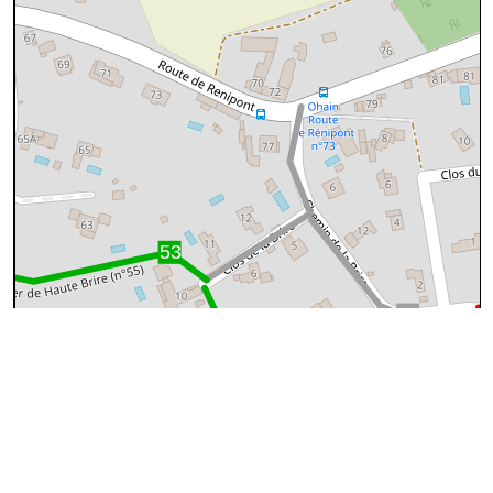
50 m
©
OpenStreetMap
contributors.
Ce tronçon n'est apparemment pas repris dans OSM
(OpenStreetMap)
Pourquoi ?
Cause
Que faire ?
Rien, OSM ne
reprend pas les
Le sentier a peut-être été supprimé
sentiers