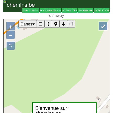
chemins.be
ASSOCIATION
DOCUMENTATION
ACTUALITÉS
INVENTAIRE
CONNEXION
osmway
Cartes
+
⤢
−
Bienvenue sur
chemins.be