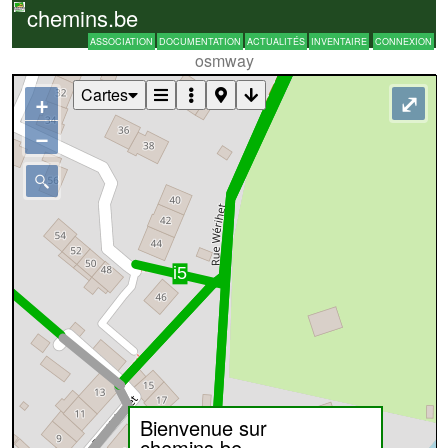
chemins.be
ASSOCIATION
DOCUMENTATION
ACTUALITÉS
INVENTAIRE
CONNEXION
osmway
Cartes
+
⤢
−
Bienvenue sur
chemins.be