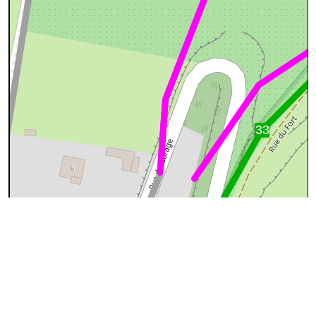
50 m
©
OpenStreetMap
contributors.
Ce tronçon n'est apparemment pas repris dans OSM
(OpenStreetMap)
Pourquoi ?
Cause
Que faire ?
Rien, OSM ne
reprend pas les
Le sentier a peut-être été supprimé
sentiers