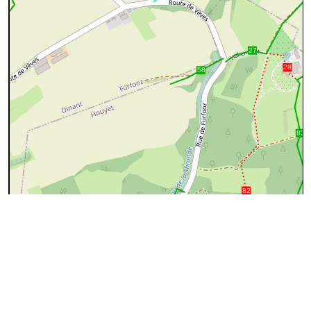
200 m
©
OpenStreetMap
contributors.
Ce tronçon n'est apparemment pas repris dans OSM
(OpenStreetMap)
Pourquoi ?
Cause
Que faire ?
Rien, OSM ne
reprend pas les
Le sentier a peut-être été supprimé
sentiers