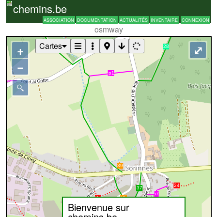
chemins.be
ASSOCIATION
DOCUMENTATION
ACTUALITÉS
INVENTAIRE
CONNEXION
osmway
Cartes
+
⤢
−
Bienvenue sur
chemins.be