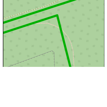
50 m
©
OpenStreetMap
contributors.
Ce tronçon n'est apparemment pas repris dans OSM
(OpenStreetMap)
Pourquoi ?
Cause
Que faire ?
Rien, OSM ne
reprend pas les
Le sentier a peut-être été supprimé
sentiers