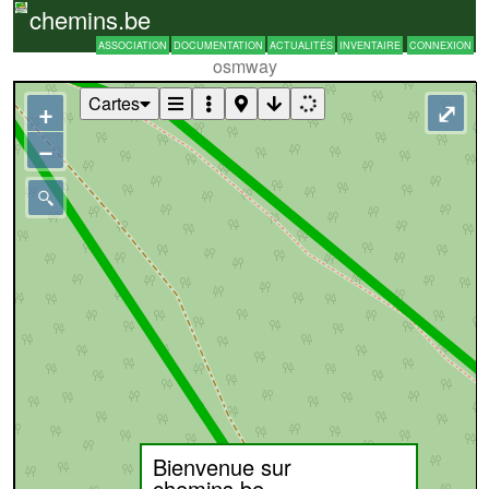
chemins.be
ASSOCIATION
DOCUMENTATION
ACTUALITÉS
INVENTAIRE
CONNEXION
osmway
Cartes
+
⤢
−
Bienvenue sur
chemins.be