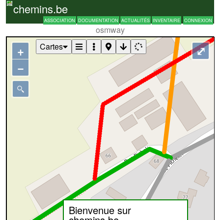
chemins.be
ASSOCIATION
DOCUMENTATION
ACTUALITÉS
INVENTAIRE
CONNEXION
osmway
Cartes
+
⤢
−
Bienvenue sur
chemins.be