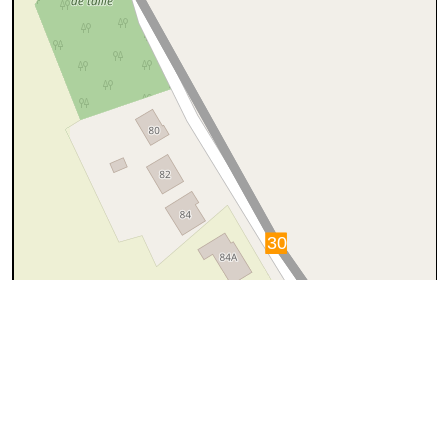
50 m
©
OpenStreetMap
contributors.
Ce tronçon n'est apparemment pas repris dans OSM
(OpenStreetMap)
Pourquoi ?
Cause
Que faire ?
Rien, OSM ne
reprend pas les
Le sentier a peut-être été supprimé
sentiers