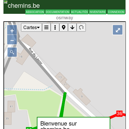
chemins.be
ASSOCIATION
DOCUMENTATION
ACTUALITÉS
INVENTAIRE
CONNEXION
osmway
Cartes
+
⤢
−
Bienvenue sur
chemins.be