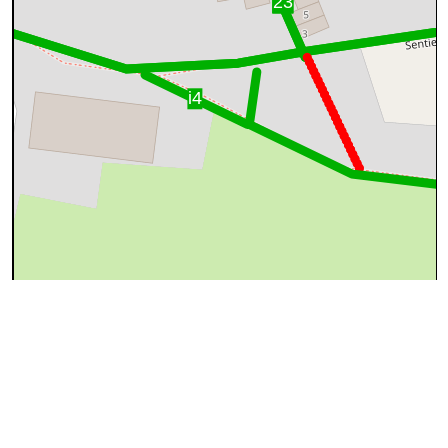
50 m
©
OpenStreetMap
contributors.
Ce tronçon n'est apparemment pas repris dans OSM
(OpenStreetMap)
Pourquoi ?
Cause
Que faire ?
Rien, OSM ne
reprend pas les
Le sentier a peut-être été supprimé
sentiers