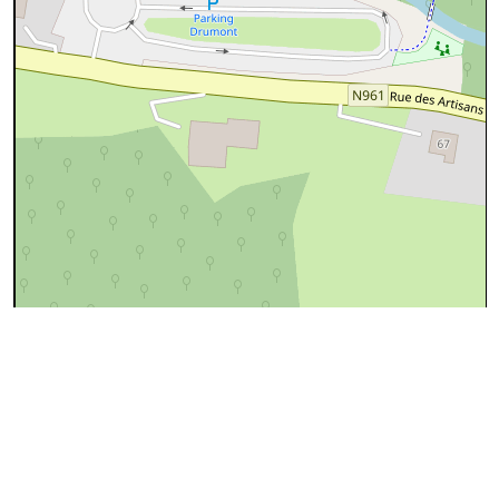
50 m
©
OpenStreetMap
contributors.
Données OpenStreetMap
Ces données proviennent d'
OpenStreetMap
(@
Les
contributeurs d'OpenStreeMap
), sous license
ODbL
(Open
Database License)
Données Chemins.be
Localite
Sosoye
Entite
Anhée