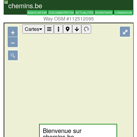
chemins.be
ASSOCIATION
DOCUMENTATION
ACTUALITÉS
INVENTAIRE
CONNEXION
Way OSM #112512095
Cartes
+
⤢
−
Bienvenue sur
chemins.be