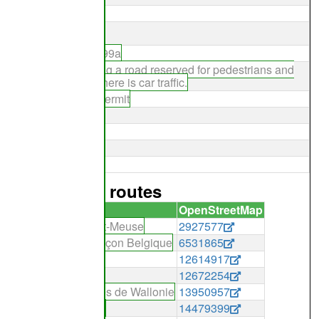
horse:private
30
maxspeed:type:BE:F99a
note:Despite this being a road reserved for pedestrians and
cyclists (F99a sign), there is car traffic.
private:exceptional_permit
smoothness:good
asphalte
vehicle:private
voie de service
it partie des routes
OpenStreetMap
de l'Entre-Sambre-et-Meuse
2927577
a Meuse à Vélo - Tronçon Belgique
6531865
12614917
vallée à l'autre
12672254
es Abbayes Trappistes de Wallonie
13950957
 Fagnes et Famenne
14479399