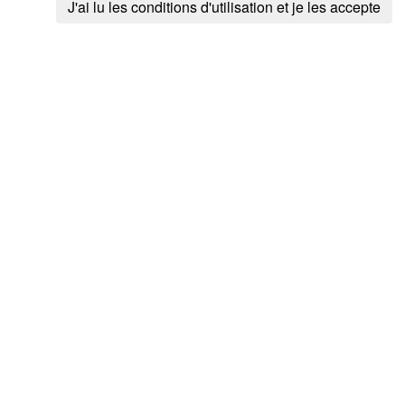
J'ai lu les conditions d'utilisation et je les accepte
horse
maxspeed
maxspeed:type
note
private
smoothness
surface
vehicle
highway
Ce chemin fa
Balnam
GRP 125 Tour 
EuroVelo 19 - L
Via Monastica
RAVeL W5 D'une 
SAT Sentier d
RAVeL W8 Entre