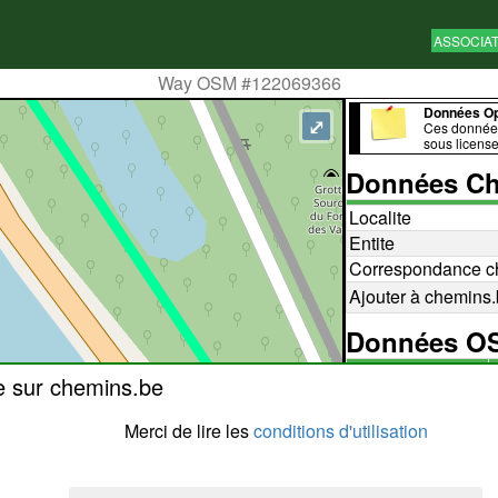
ASSOCIA
Way OSM #122069366
Données O
⤢
Ces données
sous licens
Données Ch
Localite
Entite
Correspondance c
Ajouter à chemins
Données 
e sur chemins.be
Id
Merci de lire les
conditions d'utilisation
bicycle
emergency
foot