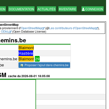
TION
DOCUMENTATION
ACTUALITÉS
INVENTAIRE
CONNEXION
penStreetMap
 proviennent d'
OpenStreetMap
(@
Les contributeurs d'OpenStreeMap
),
e
ODbL
(Open Database License)
emins.be
Blaimont
Hastière
hemins.be
Blaimont
29
.be
Proposer l'ajout dans chemins.be
OSM
cache du 2026-08-01 18:05:08
122069366
voir
editer avec id
editer avec potlatch
VTT:oui
(yes)
emergency:yes
piéton:oui
(yes)