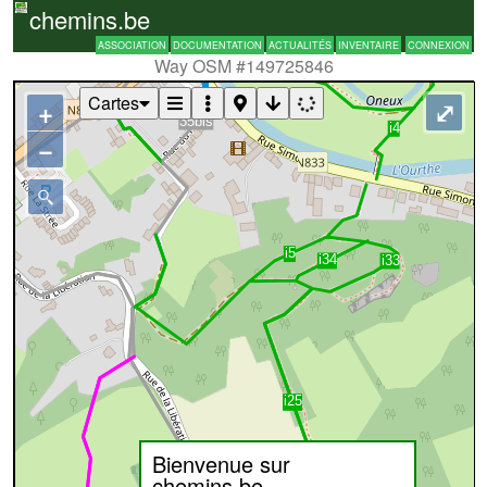
chemins.be
ASSOCIATION
DOCUMENTATION
ACTUALITÉS
INVENTAIRE
CONNEXION
Way OSM #149725846
Cartes
+
⤢
−
Bienvenue sur
chemins.be