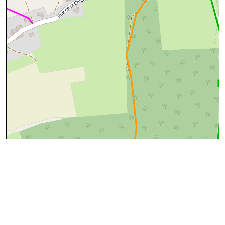
100 m
©
OpenStreetMap
contributors.
Données OpenStreetMap
Ces données proviennent d'
OpenStreetMap
(@
Les
contributeurs d'OpenStreeMap
), sous license
ODbL
(Open
Database License)
Données Chemins.be
Localite
Hotton
Entite
Hotton