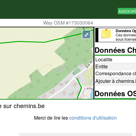
ASSOCIA
Way OSM #173030064
Données O
⤢
Ces données
sous licens
Données Ch
Localite
Entite
Correspondance c
Ajouter à chemins
Données 
173030
e sur chemins.be
Id
editer 
editer 
Merci de lire les
conditions d'utilisation
highway
sentier