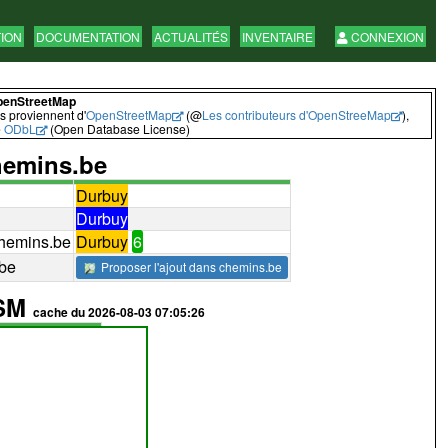
TION
DOCUMENTATION
ACTUALITÉS
INVENTAIRE
CONNEXION
penStreetMap
 proviennent d'
OpenStreetMap
(@
Les contributeurs d'OpenStreeMap
),
e
ODbL
(Open Database License)
emins.be
Durbuy
Durbuy
hemins.be
Durbuy
6
.be
Proposer l'ajout dans chemins.be
OSM
cache du 2026-08-03 07:05:26
064
voir
avec id
avec potlatch
(path)