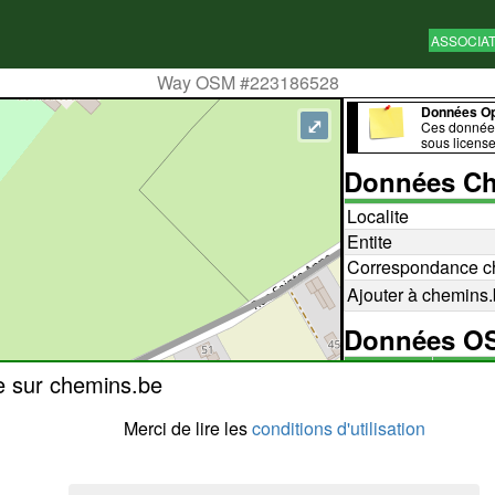
ASSOCIA
Way OSM #223186528
Données O
⤢
Ces données
sous licens
Données Ch
Localite
Entite
Correspondance c
Ajouter à chemins
Données 
223186
e sur chemins.be
Id
editer 
editer 
Merci de lire les
conditions d'utilisation
surface
terre
(di
highway
sentier