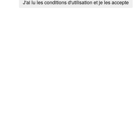
Ce chemin fa
J'ai lu les conditions d'utilisation et je les accepte
Balnam
Le Pireux
Le Tour de Chau