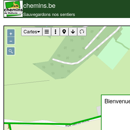
chemins.be
Sauvegardons nos sentiers
Cartes
+
−
Bienvenu