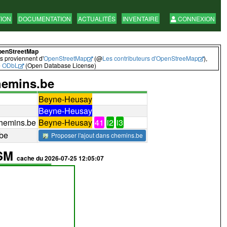
TION
DOCUMENTATION
ACTUALITÉS
INVENTAIRE
CONNEXION
penStreetMap
 proviennent d'
OpenStreetMap
(@
Les contributeurs d'OpenStreeMap
),
e
ODbL
(Open Database License)
emins.be
Beyne-Heusay
Beyne-Heusay
hemins.be
Beyne-Heusay
41
i2
i3
.be
Proposer l'ajout dans chemins.be
OSM
cache du 2026-07-25 12:05:07
528
voir
avec id
avec potlatch
rt)
(path)