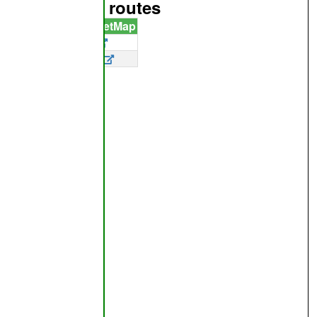
it partie des routes
OpenStreetMap
9767922
dfontaine
12844671