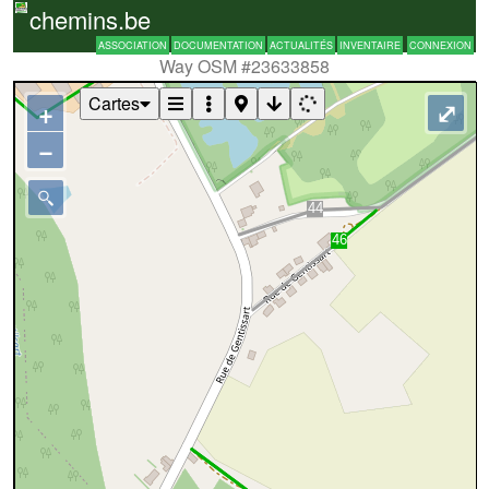
chemins.be
ASSOCIATION
DOCUMENTATION
ACTUALITÉS
INVENTAIRE
CONNEXION
Way OSM #23633858
Cartes
+
⤢
−