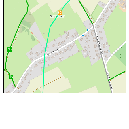
100 m
©
OpenStreetMap
contributors.
Données OpenStreetMap
Ces données proviennent d'
OpenStreetMap
(@
Les
contributeurs d'OpenStreeMap
), sous license
ODbL
(Open
Database License)
Données Chemins.be