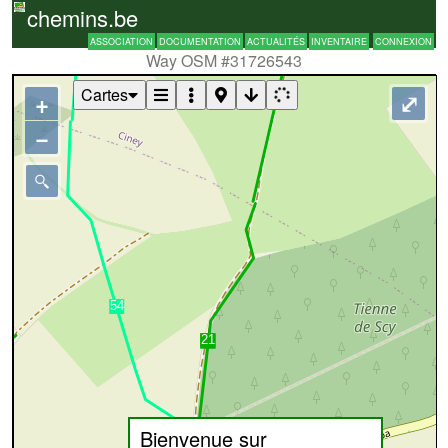
chemins.be
ASSOCIATION
DOCUMENTATION
ACTUALITÉS
INVENTAIRE
CONNEXION
Way OSM #31726543
Cartes
+
⤢
−
Bienvenue sur