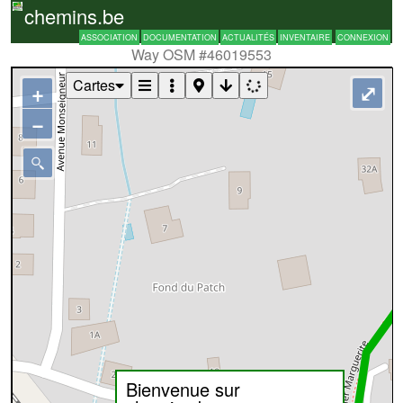
chemins.be
ASSOCIATION
DOCUMENTATION
ACTUALITÉS
INVENTAIRE
CONNEXION
Way OSM #46019553
Cartes
+
⤢
−
Bienvenue sur