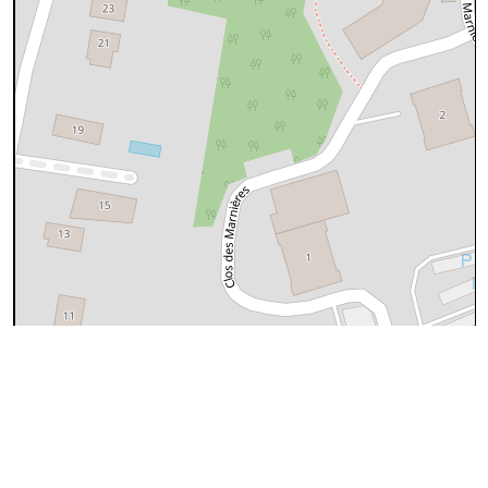
50 m
©
OpenStreetMap
contributors.
Données OpenStreetMap
Ces données proviennent d'
OpenStreetMap
(@
Les
contributeurs d'OpenStreeMap
), sous license
ODbL
(Open
Database License)
Données Chemins.be
Localite
Rixensart