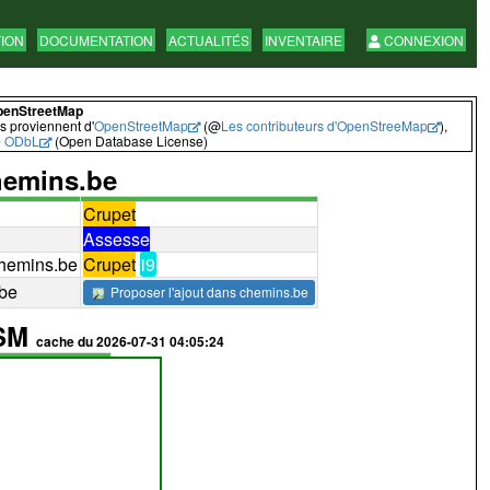
TION
DOCUMENTATION
ACTUALITÉS
INVENTAIRE
CONNEXION
penStreetMap
 proviennent d'
OpenStreetMap
(@
Les contributeurs d'OpenStreeMap
),
e
ODbL
(Open Database License)
emins.be
Crupet
Assesse
hemins.be
Crupet
i9
.be
Proposer l'ajout dans chemins.be
OSM
cache du 2026-07-31 04:05:24
302
voir
avec id
avec potlatch
(path)