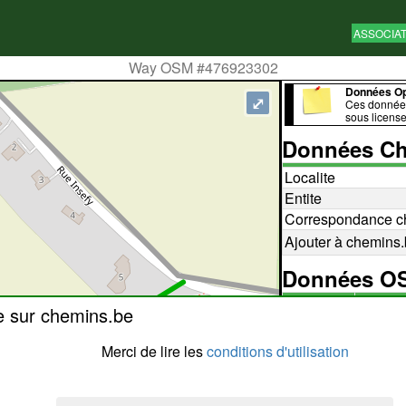
ASSOCIA
Way OSM #476923302
Données O
⤢
Ces données
sous licens
Données Ch
Localite
Entite
Correspondance c
Ajouter à chemins
Données 
476923
e sur chemins.be
Id
editer 
editer 
Merci de lire les
conditions d'utilisation
highway
sentier