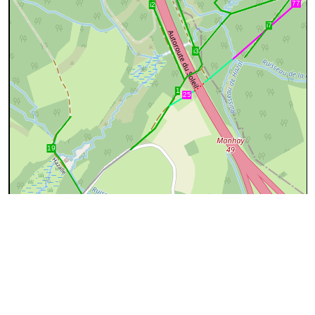
200 m
©
OpenStreetMap
contributors.
Données OpenStreetMap
Ces données proviennent d'
OpenStreetMap
(@
Les
contributeurs d'OpenStreeMap
), sous license
ODbL
(Open
Database License)
Données Chemins.be
Localite
Bra
Entite
Lierneux