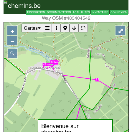
chemins.be
ASSOCIATION
DOCUMENTATION
ACTUALITÉS
INVENTAIRE
CONNEXION
Way OSM #483404542
Cartes
+
⤢
−
Bienvenue sur
chemins.be