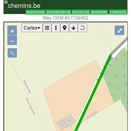
chemins.be
ASSOCIATION
DOCUMENTATION
ACTUALITÉS
INVENTAIRE
CONNEXION
Way OSM #57736952
Cartes
+
⤢
−