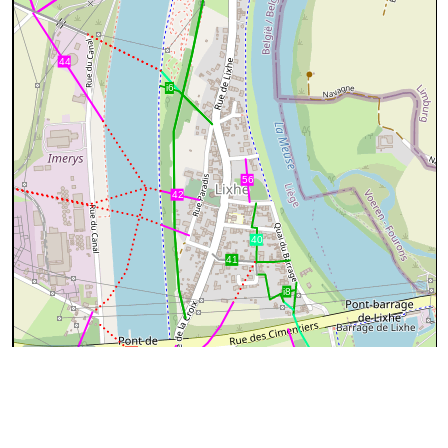
200 m
©
OpenStreetMap
contributors.
Données OpenStreetMap
Ces données proviennent d'
OpenStreetMap
(@
Les
contributeurs d'OpenStreeMap
), sous license
ODbL
(Open
Database License)