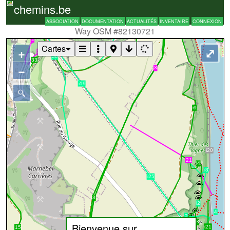
chemins.be
ASSOCIATION
DOCUMENTATION
ACTUALITÉS
INVENTAIRE
CONNEXION
Way OSM #82130721
Cartes
+
⤢
−
Bienvenue sur