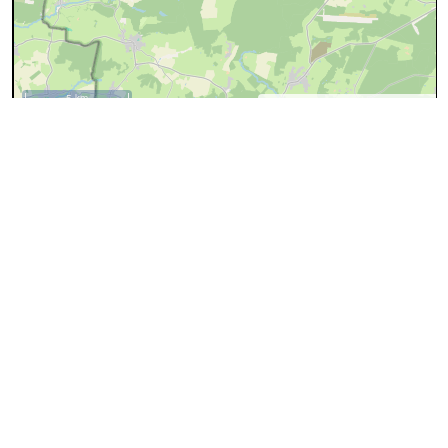
5 km
©
OpenStreetMap
contributors.
Données OpenStreetMap
Ces données proviennent d'
OpenStreetMap
(@
Les
contributeurs d'OpenStreeMap
), sous license
ODbL
(Open
Database License)
privacy
0
id
14017783
nom
TEC 99b [2] Beaumont - Nalinnes
operator
TEC
osmc:symbol
from
Beaumont Athénée
network
TECC
network:wikidata
Q3512073
network:wikipedia
fr:TEC Charleroi
operator:wikidata
Q366922
operator:wikipedia
fr:Opérateur de transport de Wallonie