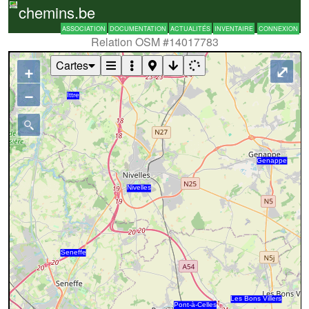
chemins.be
ASSOCIATION
DOCUMENTATION
ACTUALITÉS
INVENTAIRE
CONNEXION
Relation OSM #14017783
Cartes
+
⤢
−