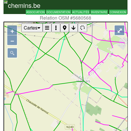
chemins.be
ASSOCIATION
DOCUMENTATION
ACTUALITÉS
INVENTAIRE
CONNEXION
Relation OSM #5680568
Cartes
+
⤢
−