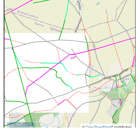
500 m
©
OpenStreetMap
contributors.
Données OpenStreetMap