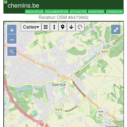
chemins.be
ASSOCIATION
DOCUMENTATION
ACTUALITÉS
INVENTAIRE
CONNEXION
Relation OSM #6473662
Cartes
+
⤢
−