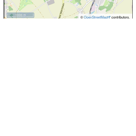
1000 m
©
OpenStreetMap
contributors.
Données OpenStreetMap
Ces données proviennent d'
OpenStreetMap
(@
Les
contributeurs d'OpenStreeMap
), sous license
ODbL
(Open
Database License)
privacy
0
id
6473662
Promenade à Ottignies-Louvain-la-Neuve n
nom
7 : Pinchart
operator
Ville d’Ottignies-Louvain-la-Neuve
osmc:symbol
colour
blue
distance
6.1
network
lwn
roundtrip
yes
route
hiking
type
route
website
http://www.tourisme-olln.be