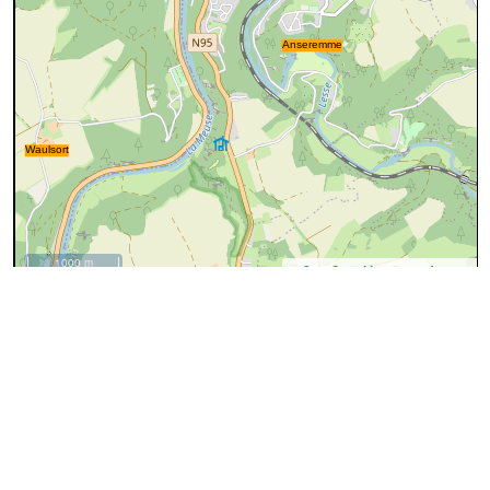
1000 m
©
OpenStreetMap
contributors.
Données OpenStreetMap
Ces données proviennent d'
OpenStreetMap
(@
Les
contributeurs d'OpenStreeMap
), sous license
ODbL
(Open
Database License)
privacy
0
id
8121773
nom
Yvoir - Poilvache - Yvoir
operator
SI Yvoir
osmc:symbol
red:white:red_bar:1:black