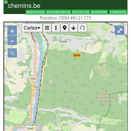
chemins.be
ASSOCIATION
DOCUMENTATION
ACTUALITÉS
INVENTAIRE
CONNEXION
Relation OSM #8121773
Cartes
+
⤢
−