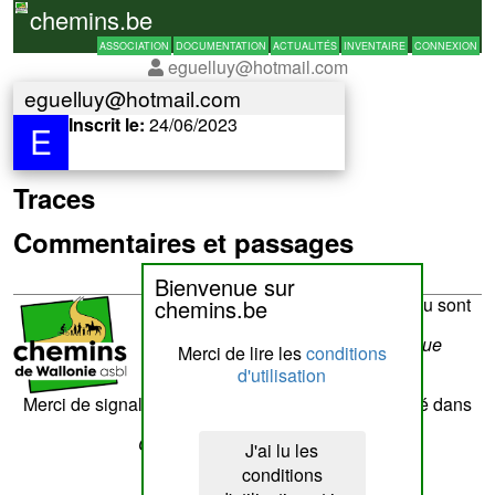
chemins.be
ASSOCIATION
DOCUMENTATION
ACTUALITÉS
INVENTAIRE
CONNEXION
eguelluy@hotmail.com
eguelluy@hotmail.com
Inscrit le:
24/06/2023
E
Traces
Commentaires et passages
Bienvenue sur
La réalisation du site et son contenu sont
chemins.be
sous la responsabilité de
Chemins de Wallonie asbl
- Rue
Merci de lire les
conditions
Laschet,8 - 4852 Hombourg
d'utilisation
Nous contacter
Merci de signaler tout contenu erroné. Il sera corrigé dans
les plus brefs délais.
Cette page a été vue
??
fois
J'ai lu les
conditions