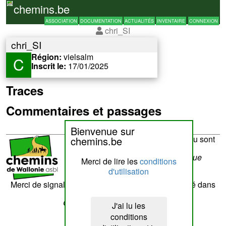
chemins.be
ASSOCIATION
DOCUMENTATION
ACTUALITÉS
INVENTAIRE
CONNEXION
chri_SI
chri_SI
Région:
vielsalm
C
Inscrit le:
17/01/2025
Traces
Commentaires et passages
Bienvenue sur
La réalisation du site et son contenu sont
chemins.be
sous la responsabilité de
Chemins de Wallonie asbl
- Rue
Merci de lire les
conditions
Laschet,8 - 4852 Hombourg
d'utilisation
Nous contacter
Merci de signaler tout contenu erroné. Il sera corrigé dans
les plus brefs délais.
Cette page a été vue
??
fois
J'ai lu les
conditions