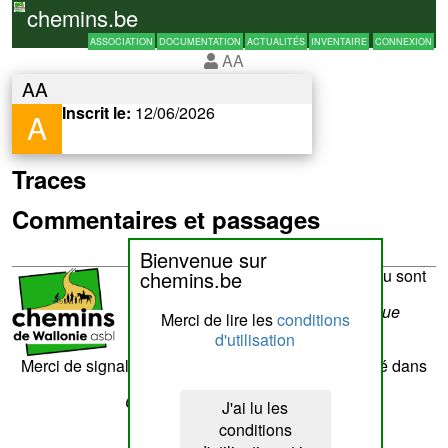
chemins.be
ASSOCIATION
DOCUMENTATION
ACTUALITÉS
INVENTAIRE
CONNEXION
AA
AA
Inscrit le:
12/06/2026
A
Traces
Commentaires et passages
Bienvenue sur
La réalisation du site et son contenu sont
chemins.be
sous la responsabilité de
Chemins de Wallonie asbl
- Rue
Merci de lire les
conditions
Laschet,8 - 4852 Hombourg
d'utilisation
Nous contacter
Merci de signaler tout contenu erroné. Il sera corrigé dans
les plus brefs délais.
Cette page a été vue
??
fois
J'ai lu les
conditions