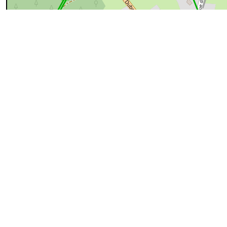
100 m
cyan=difficile
magenta=statut à vérifier
gris=rue
orange=barré
v
pour plus détails
Commentaires et archives
Entrer un commentaire
JAN
un photographe y est passé
2019
Photos
1