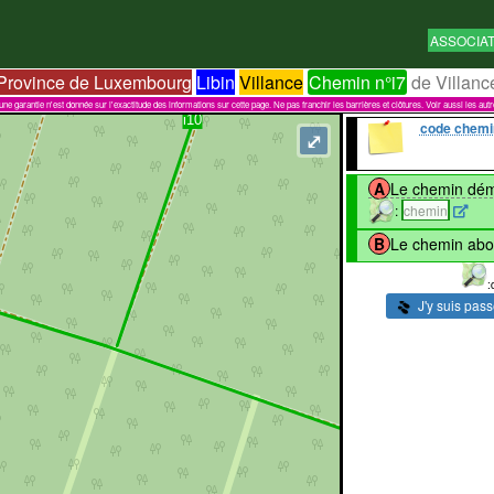
ASSOCIA
Province de Luxembourg
Libin
Villance
Chemin n°i7
de Villanc
garantie n'est donnée sur l'exactitude des informations sur cette page. Ne pas franchir les barrières et clôtures. Voir aussi les aut
code chemi
⤢
A
Le chemin dém
:
chemin
B
Le chemin abou
:
J'y suis pas