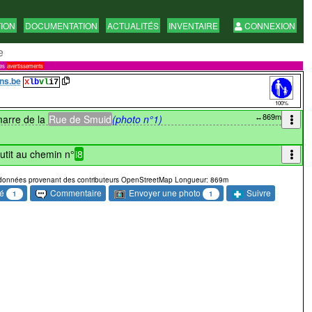
TION
DOCUMENTATION
ACTUALITÉS
INVENTAIRE
CONNEXION
e
res
avertissements
ns.be
x
lb
vl
i7
100%
↔869m
arre de la
Rue de Smuid
(photo n°1)
tit au chemin n°
i8
données provenant des contributeurs OpenStreetMap Longueur: 869m
sé
Envoyer une photo
Commentaire
Suivre
1
1