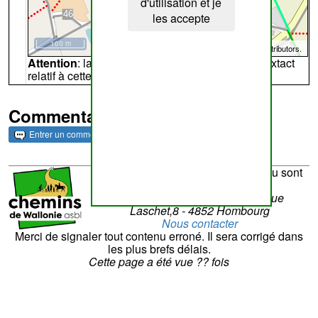
d'utilisation et je
les accepte
100 m
©
OpenStreetMap
contributors.
Attention
: la carte peut ne pas refléter l'endroit extact
relatif à cette archive
Commentaires et archives
Entrer un commentaire
La réalisation du site et son contenu sont
sous la responsabilité de
Chemins de Wallonie asbl
- Rue
Laschet,8 - 4852 Hombourg
Nous contacter
Merci de signaler tout contenu erroné. Il sera corrigé dans
les plus brefs délais.
Cette page a été vue
??
fois