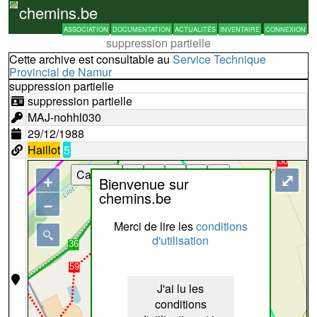
chemins.be
ASSOCIATION
DOCUMENTATION
ACTUALITÉS
INVENTAIRE
CONNEXION
suppression partielle
Cette archive est consultable au
Service Technique
Provincial de Namur
suppression partielle
suppression partielle
MAJ-nohhl030
29/12/1988
Haillot
5
Cartes
+
⤢
Bienvenue sur
chemins.be
−
Merci de lire les
conditions
d'utilisation
J'ai lu les
conditions