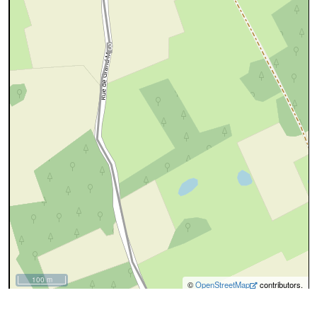
100 m
©
OpenStreetMap
contributors.
cyan=difficile
magenta=statut à
vérifier
gris=rue
orange=barré
vert=bon état
rouge=supprimé