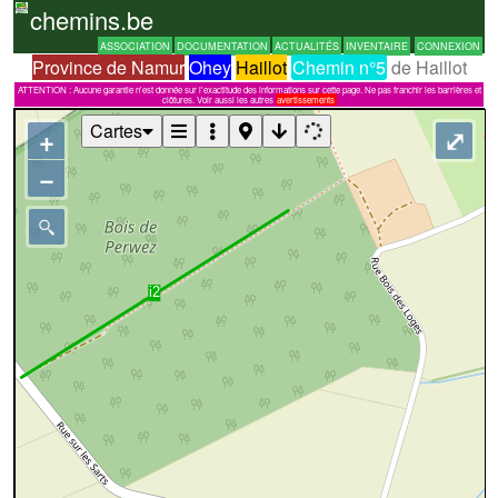
chemins.be
ASSOCIATION
DOCUMENTATION
ACTUALITÉS
INVENTAIRE
CONNEXION
Province de Namur
Ohey
Haillot
Chemin n°5
de Haillot
ATTENTION : Aucune garantie n'est donnée sur l'exactitude des informations sur cette page. Ne pas franchir les barrières et
clôtures. Voir aussi les autres
avertissements
Cartes
+
⤢
−