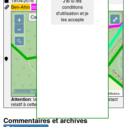
19/04/2016
J'ai lu les
Ben-Ahin
i55
conditions
d'utilisation et je
Cartes
+
⤢
les accepte
−
50 m
©
OpenStreetMap
contributors.
Attention
: la carte peut ne pas refléter l'endroit extact
relatif à cette archive
Commentaires et archives