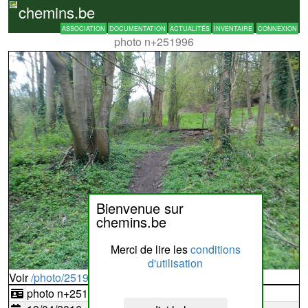
chemins.be
ASSOCIATION
DOCUMENTATION
ACTUALITÉS
INVENTAIRE
CONNEXION
photo n+251996
Bienvenue sur
chemins.be
Merci de lire les
conditions
d'utilisation
Voir
/photo/251996?typ=d
photo n+251996