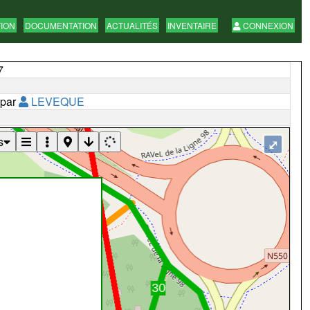
TION
DOCUMENTATION
ACTUALITÉS
INVENTAIRE
CONNEXION
7
 par
LEVEQUE
s
⤢