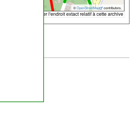
©
OpenStreetMap
contributors.
arte peut ne pas refléter l'endroit extact relatif à cette archive
abilité de
ombourg
lus brefs délais.