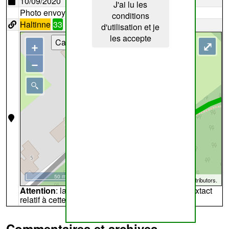
10/09/2020
J'ai lu les
Photo envoyée par
fge1
conditions
Haltinne
33
d'utilisation et je
les accepte
Cartes
+
⤢
−
50 m
©
OpenStreetMap
contributors.
Attention
: la carte peut ne pas refléter l'endroit extact
relatif à cette archive
Commentaires et archives