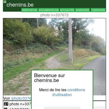
chemins.be
ASSOCIATION
DOCUMENTATION
ACTUALITÉS
INVENTAIRE
CONNEXION
photo n+337672
Bienvenue sur
chemins.be
Merci de lire les
conditions
d'utilisation
Voir
/photo/337672?typ=d
photo n+337672