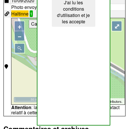
10/09/2020
J'ai lu les
Photo envoyée par
fge1
conditions
Haltinne
1
d'utilisation et je
les accepte
Cartes
+
⤢
−
50 m
©
OpenStreetMap
contributors.
Attention
: la carte peut ne pas refléter l'endroit extact
relatif à cette archive
Commentaires et archives