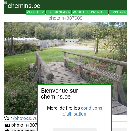
chemins.be
ASSOCIATION
DOCUMENTATION
ACTUALITÉS
INVENTAIRE
CONNEXION
photo n+337688
Bienvenue sur
chemins.be
Merci de lire les
conditions
d'utilisation
Voir
/photo/337688?typ=d
photo n+337688